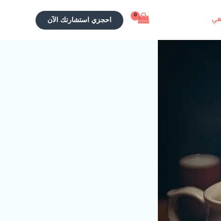
احجزي استشارتك الآن
عي