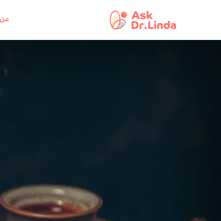
خطي
لى
عن 
لمحتوى
عشاب
زيد
لحليب
أخرى
طيرة
لى
لرضع