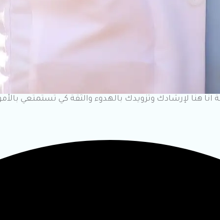
 انا هنا لإرشادك وتزويدك بالهدوء والثقة كي تستمتعي بالأم