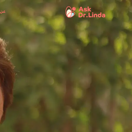
خطي
لى
عن 
لمحتوى