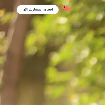
احجزي استشارتك الآن
عي