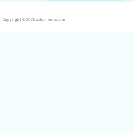
Copyright © 2026 askdrlinda.com
Close
this
module
احجزي مقعدك الآن!
استعدي لجلسة مليئة بالمعلومات والنصائح القيمة! أدخلي بريدك ال
التفاصيل مباشرة في صندوق الوارد.
📩 أدخلي بريدك الإلكتروني
البريد الإلكتروني
Email