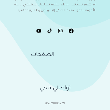
أمٌ تفهم تحدياتكِ، وموارد عملية تساعدكِ تستمتعي برحلة
الأمومة بثقة وسعادة. انضمي إلينا وابدئي رحلة تربية مميزة
الصفحات
تواصلي معي
96279005979