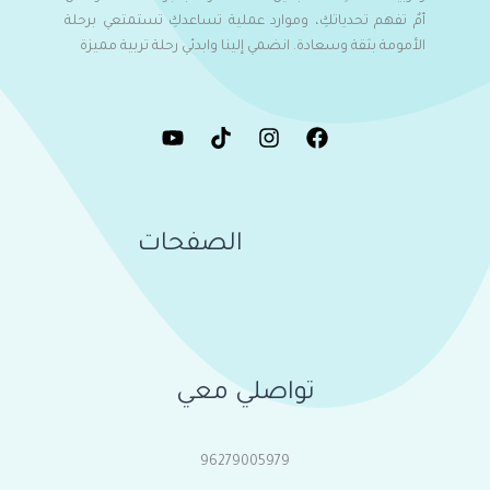
أمٌ تفهم تحدياتكِ، وموارد عملية تساعدكِ تستمتعي برحلة
الأمومة بثقة وسعادة. انضمي إلينا وابدئي رحلة تربية مميزة
الصفحات
تواصلي معي
96279005979