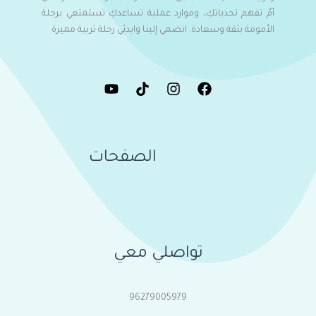
أمٌ تفهم تحدياتكِ، وموارد عملية تساعدكِ تستمتعي برحلة
الأمومة بثقة وسعادة. انضمي إلينا وابدئي رحلة تربية مميزة
الصفحات
تواصلي معي
96279005979