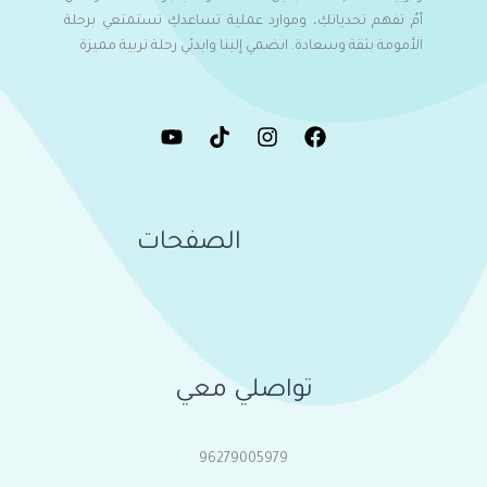
أمٌ تفهم تحدياتكِ، وموارد عملية تساعدكِ تستمتعي برحلة
الأمومة بثقة وسعادة. انضمي إلينا وابدئي رحلة تربية مميزة
الصفحات
تواصلي معي
96279005979