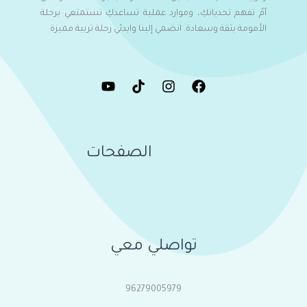
أمٌ تفهم تحدياتكِ، وموارد عملية تساعدكِ تستمتعي برحلة
الأمومة بثقة وسعادة. انضمي إلينا وابدئي رحلة تربية مميزة
الصفحات
تواصلي معي
96279005979