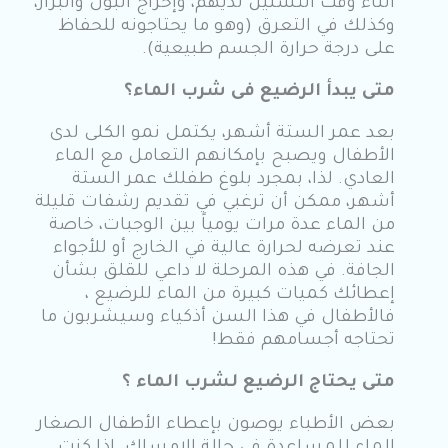
أثناء وقت التسنين لديهم، وإخراج البول والبراز،
وكذلك في التعرق (وهو ما يحتاجونه للحفاظ
على درجة حرارة الجسم طبيعية).
متى يبدأ الرضيع فى شرب الماء؟
بعد عمر الستة أشهر، يكتمل نمو الكلى لدى
الأطفال ويصبح بإمكانهم التعامل مع الماء
العادي. لذا، بمجرد بلوغ طفلك عمر الستة
أشهر، ممكن أن ترغبي في تقديم رشفات قليلة
من الماء عدة مرات يومياً بين الوجبات، خاصة
عند تعرضه لحرارة عالية في الخارج أو للأجواء
الجافة. في هذه المرحلة لا داعي للقلق بشأن
إعطائك كميات كبيرة من الماء للرضيع ،
فالأطفال في هذا السن أذكياء وسيشربون ما
تحتاجه أجسامهم فقط!
متى يحتاج الرضيع لشرب الماء ؟
بعض الأطباء يوصون بإعطاء الأطفال الصغار