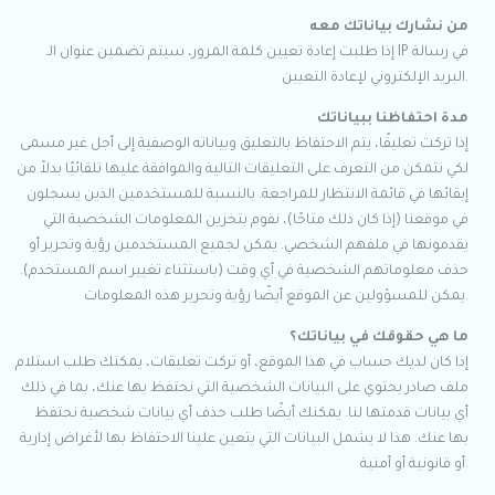
من نشارك بياناتك معه
إذا طلبت إعادة تعيين كلمة المرور، سيتم تضمين عنوان الـ IP في رسالة
البريد الإلكتروني لإعادة التعيين.
مدة احتفاظنا ببياناتك
إذا تركت تعليقًا، يتم الاحتفاظ بالتعليق وبياناته الوصفية إلى أجل غير مسمى
لكي نتمكن من التعرف على التعليقات التالية والموافقة عليها تلقائيًا بدلاً من
إبقائها في قائمة الانتظار للمراجعة. بالنسبة للمستخدمين الذين يسجلون
في موقعنا (إذا كان ذلك متاحًا)، نقوم بتخزين المعلومات الشخصية التي
يقدمونها في ملفهم الشخصي. يمكن لجميع المستخدمين رؤية وتحرير أو
حذف معلوماتهم الشخصية في أي وقت (باستثناء تغيير اسم المستخدم).
يمكن للمسؤولين عن الموقع أيضًا رؤية وتحرير هذه المعلومات.
ما هي حقوقك في بياناتك؟
إذا كان لديك حساب في هذا الموقع، أو تركت تعليقات، يمكنك طلب استلام
ملف صادر يحتوي على البيانات الشخصية التي نحتفظ بها عنك، بما في ذلك
أي بيانات قدمتها لنا. يمكنك أيضًا طلب حذف أي بيانات شخصية نحتفظ
بها عنك. هذا لا يشمل البيانات التي يتعين علينا الاحتفاظ بها لأغراض إدارية
أو قانونية أو أمنية.