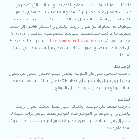
عند ترك الزوار تعليقات على الموقع، نقوم بجمع البيانات التي تظهر في
نموذج التعليقات، بالإضافة إلى عنوان الـ IP وسلسلة وكيل متصفح الزائر
للمساعدة في اكتشاف الرسائل غير المرغوب فيها. قد يتم توفير سلسلة
مجهولة تم إنشاؤها من عنوان بريدك الإلكتروني (تسمى هاش) إلى خدمة
Gravatar لمعرفة ما إذا كنت تستخدمها. سياسة الخصوصية الخاصة بـ
. بعد الموافقة
https://automattic.com/privacy/
Gravatar متوفرة هنا:
على تعليقك، ستصبح صورة ملفك الشخصي مرئية للجمهور في سياق
تعليقك.
الوسائط
إذا قمت بتحميل صور على الموقع، يُفضل تجنب تحميل الصور التي تحتوي
على بيانات الموقع المدمجة (EXIF GPS). يمكن للزوار تنزيل واستخراج أي
بيانات موقع من الصور الموجودة على الموقع.
الكوكيز
إذا تركت تعليقًا على موقعنا، يمكنك اختيار حفظ اسمك، عنوان بريدك
الإلكتروني، والموقع في الكوكيز. هذه الكوكيز تهدف لتوفير الراحة بحيث لا
تحتاج إلى ملء بياناتك مرة أخرى عند ترك تعليق آخر. ستستمر هذه الكوكيز
لمدة عام واحد.