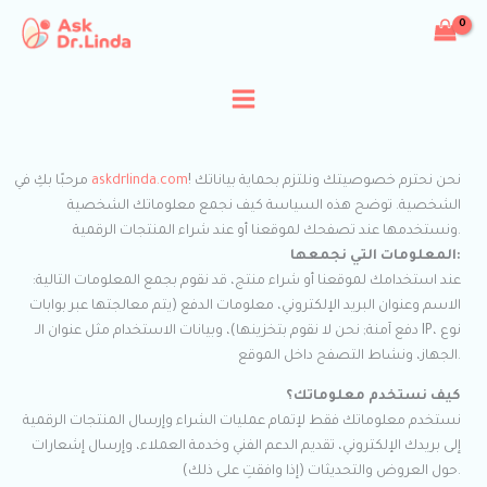
Skip
to
content
! نحن نحترم خصوصيتك ونلتزم بحماية بياناتك
askdrlinda.com
مرحبًا بكِ في
الشخصية. توضح هذه السياسة كيف نجمع معلوماتك الشخصية
ونستخدمها عند تصفحك لموقعنا أو عند شراء المنتجات الرقمية.
المعلومات التي نجمعها:
عند استخدامك لموقعنا أو شراء منتج، قد نقوم بجمع المعلومات التالية:
الاسم وعنوان البريد الإلكتروني، معلومات الدفع (يتم معالجتها عبر بوابات
دفع آمنة; نحن لا نقوم بتخزينها)، وبيانات الاستخدام مثل عنوان الـ IP، نوع
الجهاز، ونشاط التصفح داخل الموقع.
كيف نستخدم معلوماتك؟
نستخدم معلوماتك فقط لإتمام عمليات الشراء وإرسال المنتجات الرقمية
إلى بريدك الإلكتروني، تقديم الدعم الفني وخدمة العملاء، وإرسال إشعارات
حول العروض والتحديثات (إذا وافقتِ على ذلك).