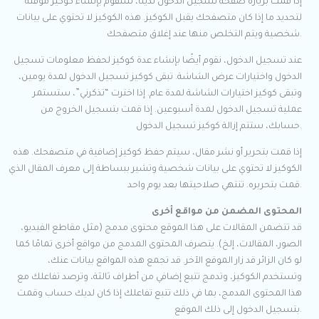
إذا قمت بزيارة صفحة تسجيل الدخول لدينا، سنقوم بإنشاء كوكيز مؤقتة
لتحديد ما إذا كان متصفحك يقبل الكوكيز. هذه الكوكيز لا تحتوي على بيانات
شخصية ويتم التخلص منها عند إغلاق متصفحك.
عند تسجيل الدخول، نقوم أيضًا بإنشاء عدة كوكيز لحفظ معلومات تسجيل
الدخول واختيارات عرض الشاشة. تبقى كوكيز تسجيل الدخول لمدة يومين،
وتبقى كوكيز اختيارات الشاشة لمدة عام. إذا اخترت “تذكرني”، ستستمر
عملية تسجيل الدخول لمدة أسبوعين. إذا قمت بتسجيل الخروج من
حسابك، ستتم إزالة كوكيز تسجيل الدخول.
إذا قمت بتحرير أو نشر مقال، سيتم حفظ كوكيز إضافية في متصفحك. هذه
الكوكيز لا تحتوي على بيانات شخصية وتشير ببساطة إلى معرف المقال الذي
قمت بتحريره. تنتهي صلاحيتها بعد يوم واحد.
المحتوى المضمن من مواقع أخرى
قد تتضمن المقالات على هذا الموقع محتوى مدمج (مثل مقاطع الفيديو،
الصور، المقالات، إلخ). يتصرف المحتوى المدمج من مواقع أخرى تمامًا كما
لو كان الزائر قد زار الموقع الآخر. قد تجمع هذه المواقع بيانات عنك،
وتستخدم الكوكيز، وتدمج تتبع إضافي من أطراف ثالثة، وترصد تفاعلك مع
هذا المحتوى المدمج، بما في ذلك تتبع تفاعلك إذا كان لديك حساب وقمت
بتسجيل الدخول إلى ذلك الموقع.